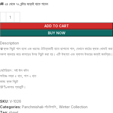
🚚
২৪ থেকে ৭২ ঘন্টার মধ্যেই হাতে পাবেন
ADD TO CART
BUY NOW
Description
🧣ব্লক প্রিন্ট শাল হলো এক ধরনের ঐতিহ্যবাহী হাতে ছাপানো শাল, যেখানে কাঠের ব্লকে খোদাই করা
নকশা ব্যবহার করে কাপড়ের উপর প্রিন্ট করা হয়। এটি উষ্ণতা এবং ফ্যাশন উভয়ের জন্যই জনপ্রিয়।
মেটেরিয়াল : সফ্ট ঊল কটন
সাইজঃ লম্বা ৫ হাত, পাশ ২ হাত
কাজ: ব্লক প্রিন্ট
💯%কালার গ্যারান্টি।
SKU:
V-1026
Categories:
Panchmishali-পাঁচমিশালি
,
Winter Collection
Tag:
shawl