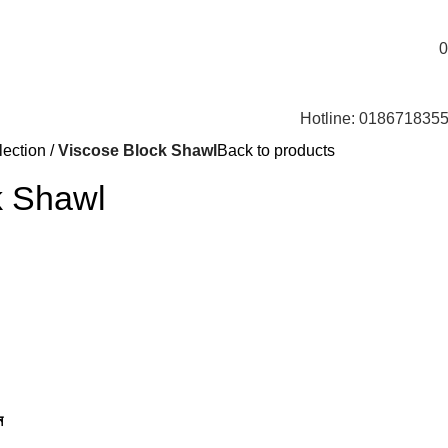
0
Hotline: 018671835
lection
Viscose Block Shawl
Back to products
k Shawl
েন