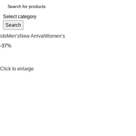
Select category
Search
ids
Men’s
New Arrival
Women’s
-37%
Click to enlarge