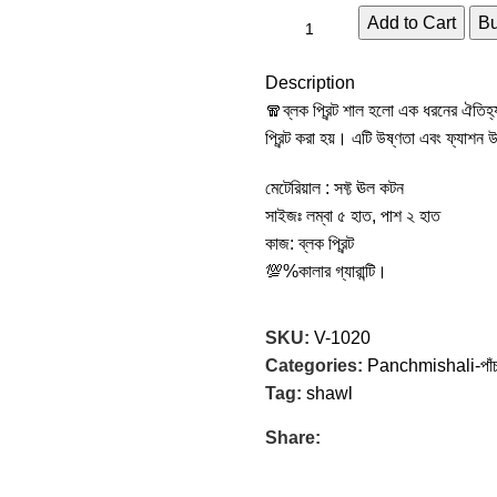
Add to Cart
B
Description
🧣ব্লক প্রিন্ট শাল হলো এক ধরনের ঐতিহ্
প্রিন্ট করা হয়। এটি উষ্ণতা এবং ফ্যাশন
মেটেরিয়াল : সফ্ট ঊল কটন
সাইজঃ লম্বা ৫ হাত, পাশ ২ হাত
কাজ: ব্লক প্রিন্ট
💯%কালার গ্যারান্টি।
SKU:
V-1020
Categories:
Panchmishali-পাঁচ
Tag:
shawl
Share: