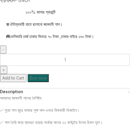
1,290
৳
840
৳
১০০% কালার গ্যারান্টি
🧣ঐতিহ্যবাহী হাতে ছাপানো জামদানী শাল।
🚚ডেলিভারি চার্জ ঢাকার ভিতরে ৭০ টাকা ,ঢাকার বাইরে ১৩০ টাকা।
Add to Cart
Buy now
Description
আমাদের জামদানী শালের বৈশিষ্ট্য:
✅ পুরো শাল জুরে থাকছে সুক্ষ অল-ওভার মিনাকারী ডিজাইন।
✅ শাল তৈরি জন্য ব্যবহৃত হয়েছে সর্বোচ্চ মানের ৩২ কাউন্টের উলের চিকন সুতা।