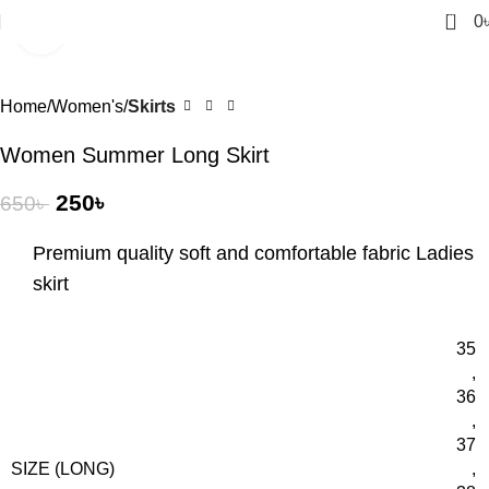
0
0
Click to enlarge
-62%
Home
Women's
Skirts
Women Summer Long Skirt
250
৳
650
৳
Premium quality soft and comfortable fabric Ladies
skirt
35
,
36
,
37
SIZE (LONG)
,