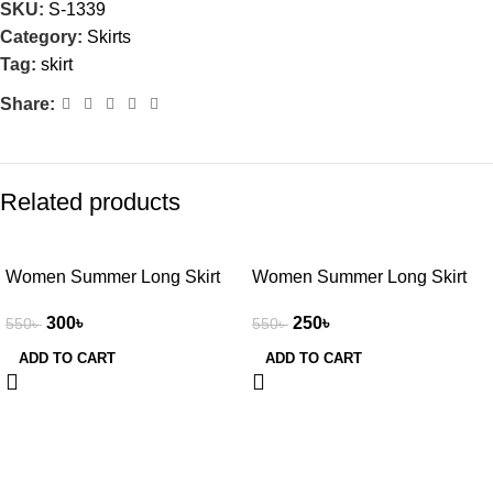
SKU:
S-1339
Category:
Skirts
Tag:
skirt
Share:
Related products
-45%
-55%
Women Summer Long Skirt
Women Summer Long Skirt
300
৳
250
৳
550
৳
550
৳
ADD TO CART
ADD TO CART