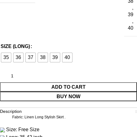
38
,
39
,
40
SIZE (LONG)
35
36
37
38
39
40
ADD TO CART
BUY NOW
Description
Fabric: Linen Long Stylish Skirt .
Size: Free Size